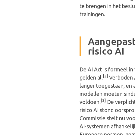
te brengen in het besl
trainingen.
Aangepast
risico AI
De AI Act is formeel in
[2]
gelden al.
Verboden AI
langer toegestaan, en 
modellen moeten sinds
[3]
voldoen.
De verplich
risico AI stond oorspr
Commissie stelt nu voo
AI-systemen afhankeli
Europese normen, geme