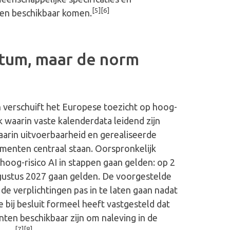
[5][6]
ren
beschikbaar
komen.
atum, maar de norm
 verschuift het Europese toezicht op hoog-
k waarin vaste kalenderdata leidend zijn
arin uitvoerbaarheid en gerealiseerde
menten centraal staan. Oorspronkelijk
hoog-risico AI in stappen gaan gelden: op 2
gustus 2027 gaan gelden. De voorgestelde
 de verplichtingen pas in te laten gaan nadat
bij besluit formeel heeft vastgesteld dat
ten beschikbaar zijn om naleving in de
[7][8]