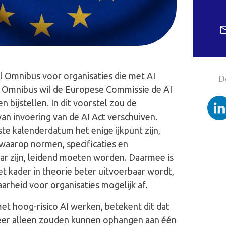
l Omnibus voor organisaties die met AI
D
l Omnibus wil de Europese Commissie de AI
n bijstellen. In dit voorstel zou de
n invoering van de AI Act verschuiven.
te kalenderdatum het enige ijkpunt zijn,
aarop normen, specificaties en
ar zijn, leidend moeten worden. Daarmee is
t kader in theorie beter uitvoerbaar wordt,
arheid voor organisaties mogelijk af.
et hoog-risico AI werken, betekent dit dat
meer alleen zouden kunnen ophangen aan één