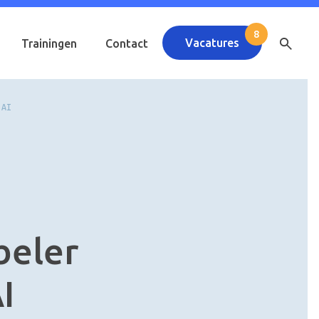
Vacatures
Trainingen
Contact
 AI
beler
I