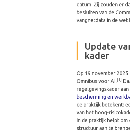
datum. Zij zouden er 
besluiten van de Commi
vangnetdata in de wet 
Update van
kader
Op 19 november 2025 p
[1]
Omnibus voor AI.
Daa
regelgevingskader aan 
bescherming en werkb
de praktijk betekent: e
van het hoog-risicokade
in de praktijk helpt o
structuur aan te breng