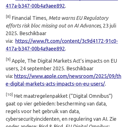
417a-b347-00b4a9aee892
.
[8]
Financial Times
, Meta warns EU Regulatory
efforts risk bloc missing out on AI Advances
, 23 juli
2025. Beschikbaar
via:
https://www.ft.com/content/3c9d4172-91c0-
417a-b347-00b4a9aee892
.
[9]
Apple, The Digital Markets Act’s impacts on EU
users, 24 september 2025. Beschikbaar
via:
https://www.apple.com/newsroom/2025/09/th
e-digital-markets-acts-impacts-on-eu-users/
.
[10]
Het maatregelenpakket (“Digital Omnibus”)
gaat op vier gebieden: bescherming van data,
regels voor het gebruik van data,
cybersecurityincidenten, en regulering van AI. Zie
onder andere: Bird & Bird,
EU Digital Omnibus: