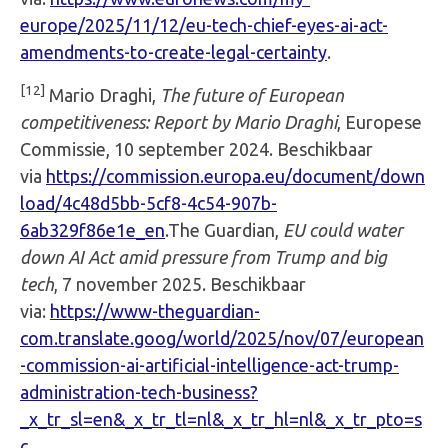
europe/2025/11/12/eu-tech-chief-eyes-ai-act-
amendments-to-create-legal-certainty
.
[12]
Mario Draghi,
The future of European
competitiveness: Report by Mario Draghi
, Europese
Commissie, 10 september 2024. Beschikbaar
via
https://commission.europa.eu/document/down
load/4c48d5bb-5cf8-4c54-907b-
6ab329f86e1e_en
.The Guardian,
EU could water
down AI Act amid pressure from Trump and big
tech
, 7 november 2025. Beschikbaar
via:
https://www-theguardian-
com.translate.goog/world/2025/nov/07/european
-commission-ai-artificial-intelligence-act-trump-
administration-tech-business?
_x_tr_sl=en&_x_tr_tl=nl&_x_tr_hl=nl&_x_tr_pto=s
c
.