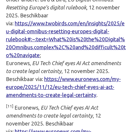
Resetting Europe’s digital rulebook
, 12 november
2025. Beschikbaar
via:
https://www.twobirds.com/en/insights/2025/e
u-digital-omnibus-resetting-europes-digital-
rulebook#:~:text=What%20is%20the%20Digital%
20Omnibus,complex%2C%20and%20difficult%20t
o%20navigate
;
Euronews,
EU Tech Chief eyes AI Act amendments
to create legal certainty
, 12 november 2025.
Beschikbaar via:
https://www.euronews.com/my-
europe/2025/11/12/eu-tech-chief-eyes-ai-act-
amendments-to-create-legal-certainty
.
[11]
Euronews,
EU Tech Chief eyes AI Act
amendments to create legal certainty
, 12
november 2025. Beschikbaar
via:
https://www.euronews.com/my-