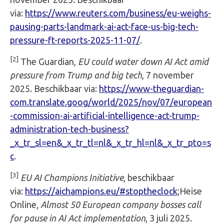
via:
https://www.reuters.com/business/eu-weighs-
pausing-parts-landmark-ai-act-face-us-big-tech-
pressure-ft-reports-2025-11-07/
.
[2]
The Guardian,
EU could water down AI Act amid
pressure from Trump and big tech
, 7 november
2025. Beschikbaar via:
https://www-theguardian-
com.translate.goog/world/2025/nov/07/european
-commission-ai-artificial-intelligence-act-trump-
administration-tech-business?
_x_tr_sl=en&_x_tr_tl=nl&_x_tr_hl=nl&_x_tr_pto=s
c
.
[3]
EU AI Champions Initiative
, beschikbaar
via:
https://aichampions.eu/#stoptheclock
;Heise
Online
, Almost 50 European company bosses call
for pause in AI Act implementation
, 3 juli 2025.