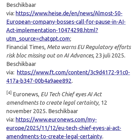
Beschikbaar
via:
https://www.heise.de/en/news/Almost-50-
European-company-bosses-call-for-pause-in-AI-
Act-implementation-10474298.html?
utm_source=chatgpt.com
;
Financial Times
, Meta warns EU Regulatory efforts
risk bloc missing out on AI Advances
, 23 juli 2025.
Beschikbaar
via:
https://www.ft.com/content/3c9d4172-91c0-
417a-b347-00b4a9aee892
.
[4]
Euronews,
EU Tech Chief eyes AI Act
amendments to create legal certainty
, 12
november 2025. Beschikbaar
via:
https://www.euronews.com/my-
europe/2025/11/12/eu-tech-chief-eyes-ai-act-
amendments-to-create-legal-certainty
.