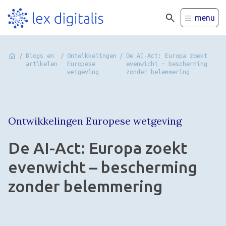
menu
/
Blogs en
/
Ontwikkelingen
/
De AI-Act: Europa zoekt
artikelen
Europese
evenwicht – bescherming
wetgeving
zonder belemmering
Ontwikkelingen Europese wetgeving
De AI-Act: Europa zoekt
evenwicht – bescherming
zonder belemmering