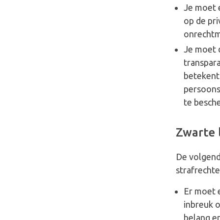
Je moet 
op de pri
onrechtm
Je moet d
transpara
betekent
persoons
te besche
Zwarte l
De volgende
strafrecht
Er moet 
inbreuk o
belang en