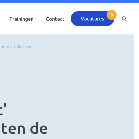
Vacatures
Trainingen
Contact
 de deur houden
t’
ten de