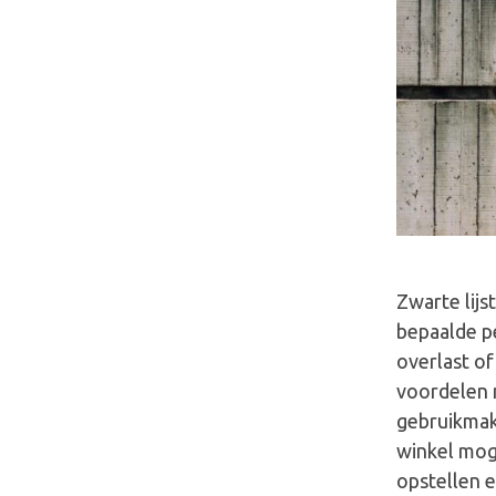
Zwarte lijs
bepaalde pe
overlast of
voordelen 
gebruikmak
winkel mog
opstellen e