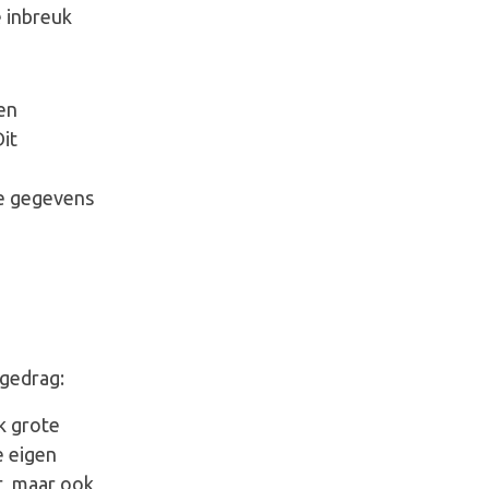
 inbreuk
 en
it
e gegevens
 gedrag:
k grote
e eigen
lt, maar ook