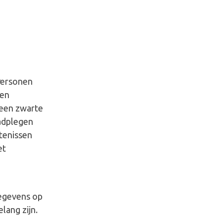
 Personen
nen
 een zwarte
aadplegen
ntenissen
et
egevens op
lang zijn.