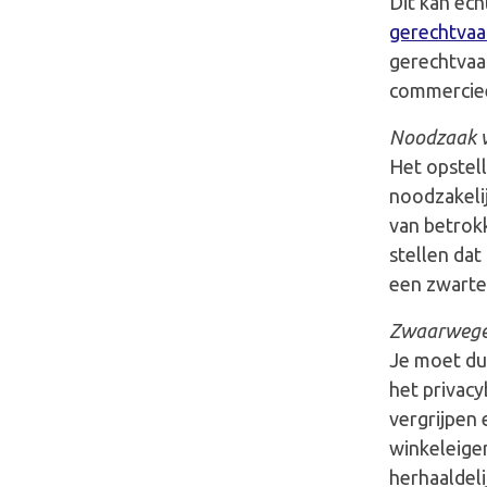
Dit kan echt
gerechtvaa
gerechtvaar
commercieel
Noodzaak v
Het opstell
noodzakelij
van betrokk
stellen dat
een zwarte 
Zwaarwege
Je moet du
het privacy
vergrijpen 
winkeleige
herhaaldeli