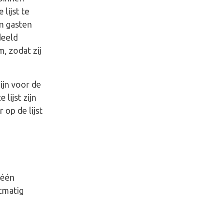
lijst te
an gasten
deeld
, zodat zij
ijn voor de
lijst zijn
 op de lijst
géén
tmatig