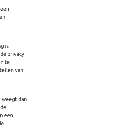
 een
een
g is
 de privacy
in te
tellen van
r weegt dan
 de
an een
ie