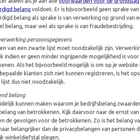
er alleen als je aan alle
voorwaarden voor de grondslag
rdigd belang
voldoet. Er is bijvoorbeeld geen sprake van
digd belang als sprake is van verwerking op grond van 
 belang, maar wel als sprake is van fraudebestrijding.
erwerking persoonsgegevens
en van een zwarte lijst moet noodzakelijk zijn. Verwerkin
k indien er geen minder ingrijpende mogelijkheid is voor
enen. Als het bijvoorbeeld mogelijk is om op je website 
 bepaalde klanten zich niet kunnen registreren, is het ops
lijst dus niet noodzakelijk.
nd belang
idelijk kunnen maken waarom je bedrijfsbelang zwaarde
belang van betrokkenen. Kijk daarvoor naar de ernst van
en de gevolgen voor de betrokkenen. Zo is het belang v
naar belangrijker dan de privacybelangen van personen d
jk winkeldiefstal plegen.