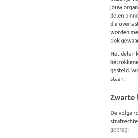
jouw organi
delen binne
die overlas
worden met
ook gewaar
Het delen k
betrokkene,
gesteld. We
staan.
Zwarte l
De volgende
strafrecht
gedrag: