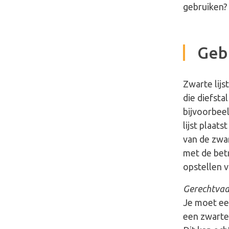
gebruiken? 
Gebr
Zwarte lijs
die diefsta
bijvoorbeel
lijst plaat
van de zwar
met de bet
opstellen v
Gerechtvaa
Je moet ee
een zwarte 