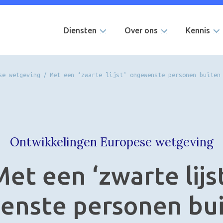
Diensten
Over ons
Kennis
se wetgeving
/
Met een ‘zwarte lijst’ ongewenste personen buiten
Ontwikkelingen Europese wetgeving
et een ‘zwarte lijs
enste personen bui