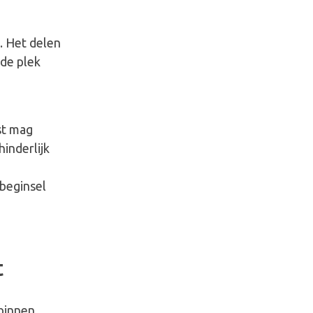
. Het delen
de plek
e
jst mag
inderlijk
 beginsel
t
 binnen