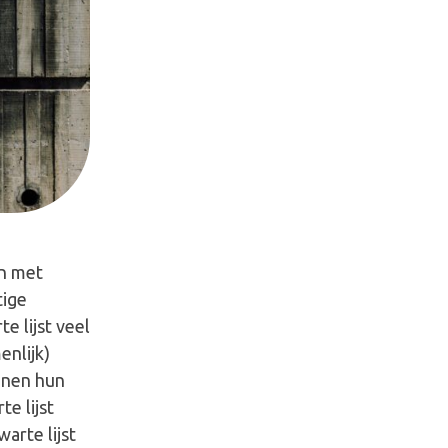
en met
tige
e lijst veel
nlijk)
onen hun
e lijst
arte lijst