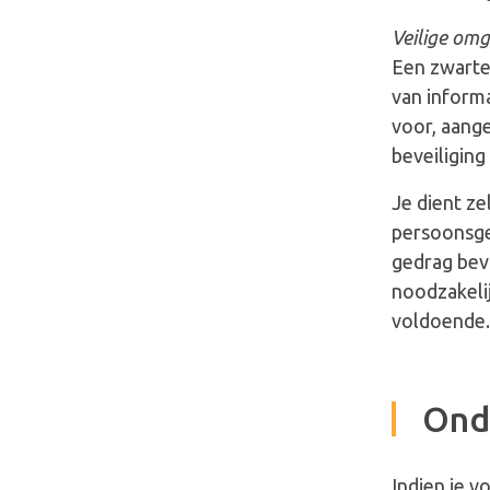
Veilige om
Een zwarte 
van inform
voor, aang
beveiligin
Je dient ze
persoonsgeg
gedrag beva
noodzakelij
voldoende.
Onde
Indien je v