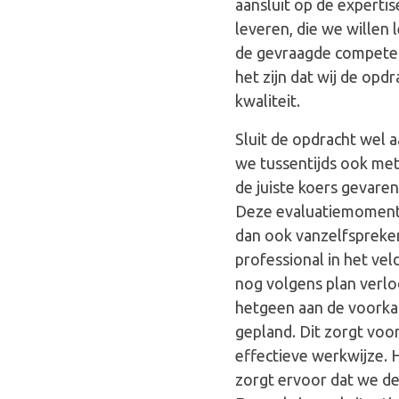
aansluit op de experti
leveren, die we willen 
de gevraagde competent
het zijn dat wij de op
kwaliteit.
Sluit de opdracht wel 
we tussentijds ook me
de juiste koers gevare
Deze evaluatiemomenten
dan ook vanzelfspreke
professional in het vel
nog volgens plan verlo
hetgeen aan de voorkan
gepland. Dit zorgt vo
effectieve werkwijze. 
zorgt ervoor dat we de