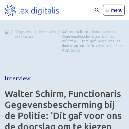
menu
/
Blogs en
/
Interview
/
Walter Schirm, Functionaris
artikelen
Gegevensbescherming bij de
Politie: ‘Dit gaf voor ons de
doorslag om te kiezen voor Lex
Digitalis’
Interview
Walter Schirm, Functionaris
Gegevensbescherming bij
de Politie: ‘Dit gaf voor ons
de doorslag om te kiezen