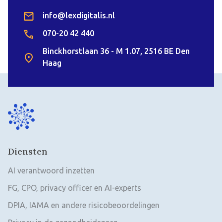
info@lexdigitalis.nl
070-20 42 440
Binckhorstlaan 36 - M 1.07, 2516 BE Den
Haag
Diensten
AI verantwoord inzetten
FG, CPO, privacy officer en AI-experts
DPIA, IAMA en andere risicobeoordelingen