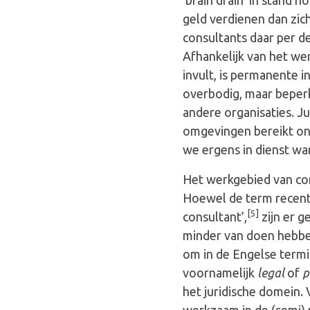
geld verdienen dan zic
consultants daar per def
Afhankelijk van het we
invult, is permanente i
overbodig, maar beperk
andere organisaties. J
omgevingen bereikt on
we ergens in dienst wa
Het werkgebied van con
Hoewel de term recent 
[5]
consultant’,
zijn er g
minder van doen hebben
om in de Engelse termin
voornamelijk
legal
of
p
het juridische domein.
werkzaam in de (semi) 