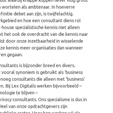
h wortelen als ambtenaar. In hoeverre
initie debet aan zijn, is twijfelachtig.
rkgebied en hoe een consultant diens rol
n-house specialistische kennis niet alleen
t het ook de overdracht van die kennis naar
uist door onze inzetbaarheid in wisselende
ze kennis meer organisaties dan wanneer
ren gegaan.
sultants is bijzonder breed en divers.
vooral synoniem is gebruikt als ‘business
enoeg consultants die alleen met ‘business’
. Bij Lex Digitalis werken bijvoorbeeld –
ologie te blijven –
rivacy
consultants. Ons specialisme is dus in
 Veel van onze opdrachtgevers zijn
publieke sector. Voor hen werken wij als