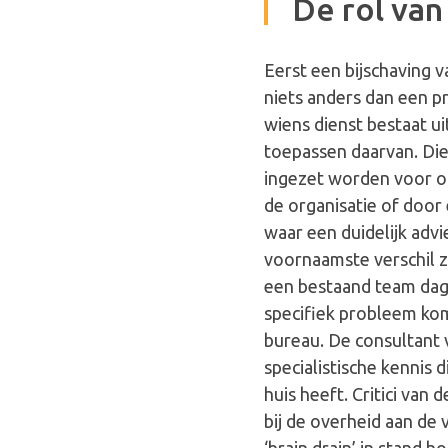
De rol van
Eerst een bijschaving v
niets anders dan een p
wiens dienst bestaat u
toepassen daarvan. Die
ingezet worden voor op
de organisatie of door 
waar een duidelijk adv
voornaamste verschil zi
een bestaand team dag
specifiek probleem kom
bureau. De consultant 
specialistische kennis d
huis heeft. Critici van 
bij de overheid aan de 
‘brain drain’ in stand 