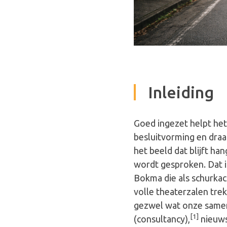
Inleiding
Goed ingezet helpt het 
besluitvorming en draagt
het beeld dat blijft h
wordt gesproken. Dat is
Bokma die als schurkac
volle theaterzalen trek
gezwel wat onze samenl
[1]
(consultancy),
nieuws