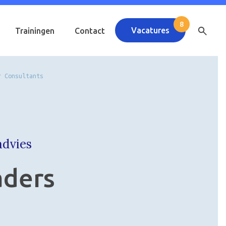
Vacatures
Trainingen
Contact
r Consultants
advies
aders