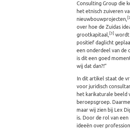
Consulting Group die 
het etnisch zuiveren v
[
nieuwbouwprojecten,
over hoe de Zuidas ide
[3]
grootkapitaal,
wordt 
positief daglicht geplaa
een onderdeel van de op
is dit een goed moment
wij dat dan?!”
In dit artikel staat de
voor juridisch consulta
het karikaturale beeld
beroepsgroep. Daarmee i
maar wij zien bij Lex D
is. Door de rol van een
ideeën over profession