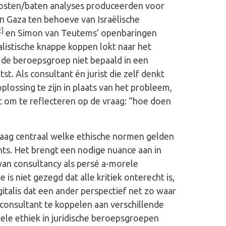
kosten/baten analyses produceerden voor
an Gaza ten behoeve van Israëlische
2]
en Simon van Teutems’ openbaringen
alistische knappe koppen lokt naar het
de beroepsgroep niet bepaald in een
tst. Als consultant én jurist die zelf denkt
lossing te zijn in plaats van het probleem,
 om te reflecteren op de vraag: “hoe doen
 vraag centraal welke ethische normen gelden
nts. Het brengt een nodige nuance aan in
 van consultancy als persé a-morele
s niet gezegd dat alle kritiek onterecht is,
igitalis dat een ander perspectief net zo waar
 consultant te koppelen aan verschillende
ele ethiek in juridische beroepsgroepen