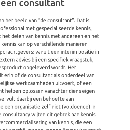
 een consultant
an het beeld van “de consultant”. Dat is
rofessional met gespecialiseerde kennis,
it het delen van kennis met andereen en het
 kennis kan op verschillende manieren
drachtgevers: vanuit een interim positie in
extern advies bij een specifiek vraagstuk,
iesproduct opgeleverd wordt. Het
t erin of de consultant als onderdeel van
elijkse werkzaamheden uitvoert, of een
t helpen oplossen vanachter diens eigen
vervult daarbij een behoefte aan
ie een organisatie zelf niet (voldoende) in
de consultancy wijten dit gebrek aan kennis
vercommercialisering van kennis, die een
houdt waarbij knappe koppen liever vlug groot