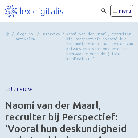
menu
/
Blogs en
/
Interview
/
Naomi van der Maarl, recruiter
artikelen
bij Perspectief: ‘Vooral hun
deskundigheid op het gebied van
privacy was voor ons echt van
meerwaarde voor de juiste
kandidatuur!’
Interview
Naomi van der Maarl,
recruiter bij Perspectief:
‘Vooral hun deskundigheid