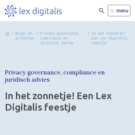
menu
/
Blogs en
/
Privacy governance,
/
In het zonnetje!
artikelen
compliance en
Een Lex Digitalis
juridisch advies
feestje
Privacy governance, compliance en
juridisch advies
In het zonnetje! Een Lex
Digitalis feestje